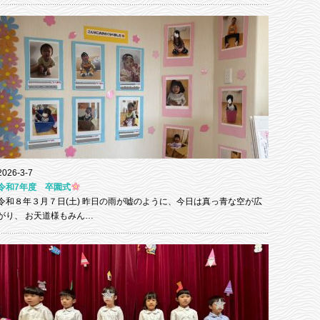
2026-3-7
令和7年度 卒園式
令和８年３月７日(土) 昨日の雨が嘘のように、今日は真っ青な空が広
がり、 お天道様もみん…