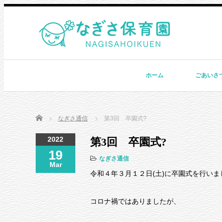
ホーム
ごあいさ
Home
なぎさ通信
第3回 卒園式?
2022
第3回 卒園式?
19
なぎさ通信
Mar
令和４年３月１２日(土)に卒園式を行いま
コロナ禍ではありましたが、