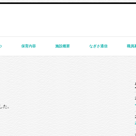
つ
保育内容
施設概要
なぎさ通信
職員
した。