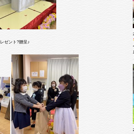
レゼント?贈呈♪