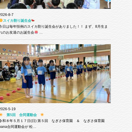
2026-8-7
スイカ割り誕生会
今日は毎年恒例のスイカ割り誕生会がありました！！ まず、8月生ま
れのお友達のお誕生会
…
2026-5-19
第5回 合同運動会
令和８年５月１７日(日) 第５回 なぎさ保育園 ＆ なぎさ保育園
nana合同運動会が 松…