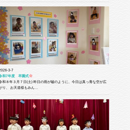
2026-3-7
令和7年度 卒園式
令和８年３月７日(土) 昨日の雨が嘘のように、今日は真っ青な空が広
がり、 お天道様もみん…