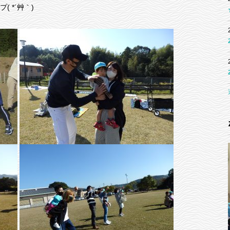
 *´艸｀)