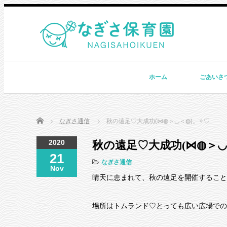
ホーム
ごあいさ
Home
なぎさ通信
秋の遠足♡大成功(⋈◍＞◡＜◍)。✧♡
2020
秋の遠足♡大成功(⋈◍＞◡
21
なぎさ通信
Nov
晴天に恵まれて、秋の遠足を開催すること
場所はトムランド♡とっても広い広場での