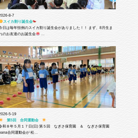
2026-8-7
スイカ割り誕生会
今日は毎年恒例のスイカ割り誕生会がありました！！ まず、8月生ま
れのお友達のお誕生会
…
2026-5-19
第5回 合同運動会
令和８年５月１７日(日) 第５回 なぎさ保育園 ＆ なぎさ保育園
nana合同運動会が 松…