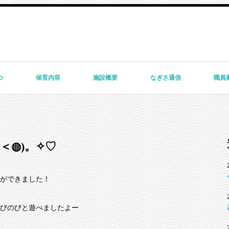
つ
保育内容
施設概要
なぎさ通信
職員
＜◍)。✧♡
ができました！
びのびと遊べましたよー