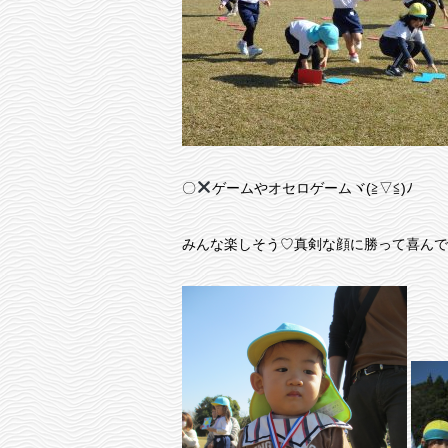
〇
ゲームやオセロゲームヾ(≧▽≦)ﾉ
みんな楽しそう♡真剣な顔に勝って喜んでい