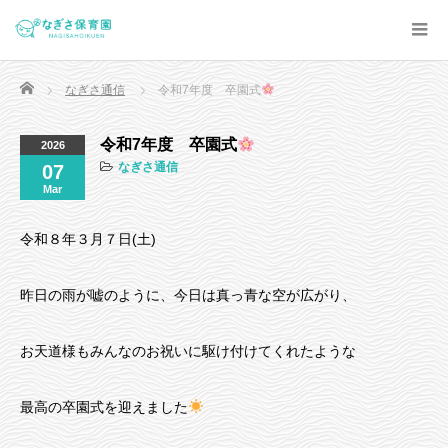
Home
なぎさ通信
令和7年度 卒園式
令和7年度 卒園式
2026
なぎさ通信
07
Mar
令和８年３月７日(土)
昨日の雨が嘘のように、今日は真っ青な空が広がり、
お天道様もみんなのお祝いに駆け付けてくれたような
最高の卒園式を迎えました