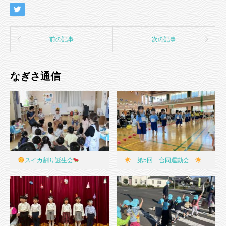
前の記事
次の記事
なぎさ通信
スイカ割り誕生会
第5回 合同運動会