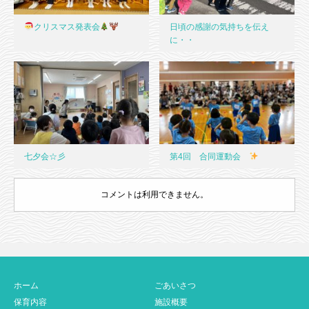
クリスマス発表会
日頃の感謝の気持ちを伝え
に・・
七夕会☆彡
第4回 合同運動会
コメントは利用できません。
ホーム
ごあいさつ
保育内容
施設概要