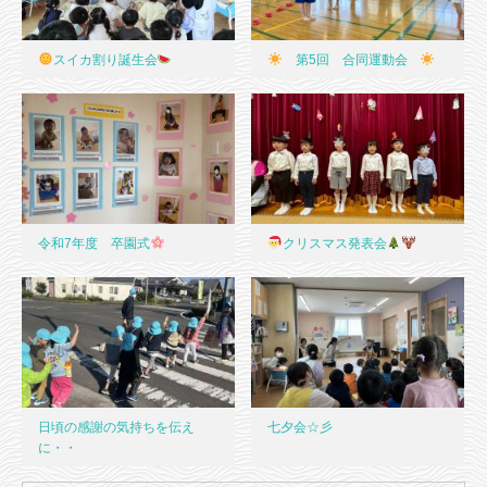
スイカ割り誕生会
第5回 合同運動会
令和7年度 卒園式
クリスマス発表会
日頃の感謝の気持ちを伝え
七夕会☆彡
に・・