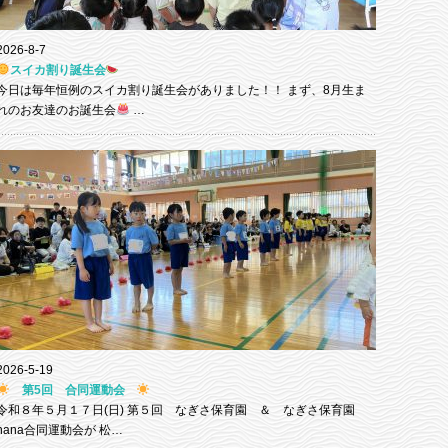
2026-8-7
スイカ割り誕生会
今日は毎年恒例のスイカ割り誕生会がありました！！ まず、8月生ま
れのお友達のお誕生会
…
2026-5-19
第5回 合同運動会
令和８年５月１７日(日) 第５回 なぎさ保育園 ＆ なぎさ保育園
nana合同運動会が 松…