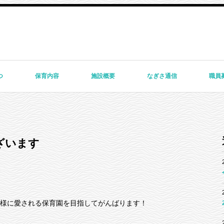
つ
保育内容
施設概要
なぎさ通信
職員
ざいます
様に愛される保育園を目指してがんばります！