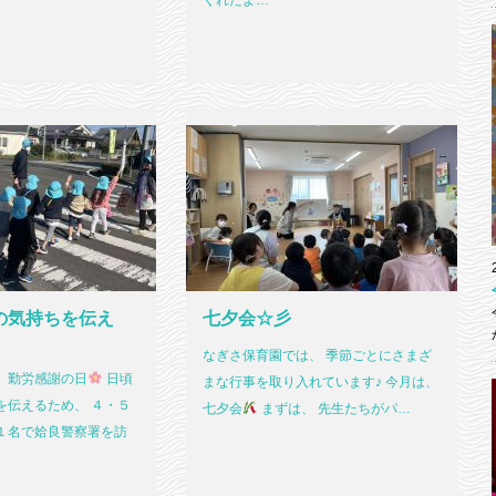
くれたよ…
の気持ちを伝え
七夕会☆彡
なぎさ保育園では、 季節ごとにさまざ
、勤労感謝の日
日頃
まな行事を取り入れています♪ 今月は、
を伝えるため、 ４・５
七夕会
まずは、 先生たちがパ…
１名で姶良警察署を訪