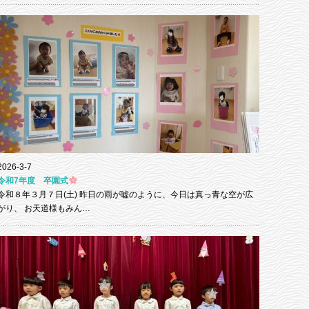
2026-3-7
令和7年度 卒園式
令和８年３月７日(土) 昨日の雨が嘘のように、今日は真っ青な空が広
がり、 お天道様もみん…