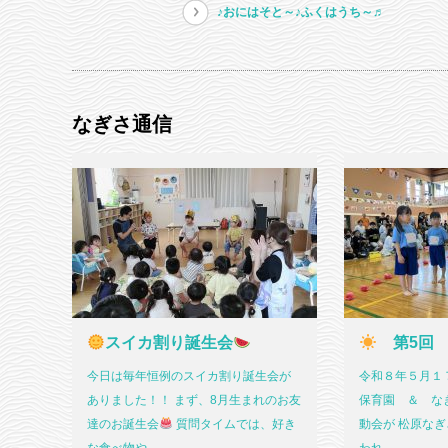
♪おにはそと～♪ふくはうち～♬
なぎさ通信
スイカ割り誕生会
第5回
今日は毎年恒例のスイカ割り誕生会が
令和８年５月１７
ありました！！ まず、8月生まれのお友
保育園 ＆ なぎ
達のお誕生会
質問タイムでは、好き
動会が 松原な