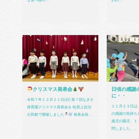
な食べ物や…
われ…
クリスマス発表会
日頃の感謝
に・・
令和７年１２月２１日(日) 第７回なぎさ
１１月２３日は
保育園クリスマス発表会を 松原上自治
の感謝の気持ち
公民館で開催しました
発表会前…
歳児の園児、１
問しました。…