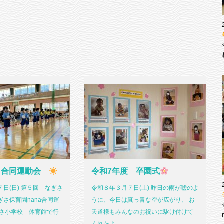
 合同運動会
令和7年度 卒園式
日(日) 第５回 なぎさ
令和８年３月７日(土) 昨日の雨が嘘のよ
さ保育園nana合同運
うに、今日は真っ青な空が広がり、 お
ぎさ小学校 体育館で行
天道様もみんなのお祝いに駆け付けて