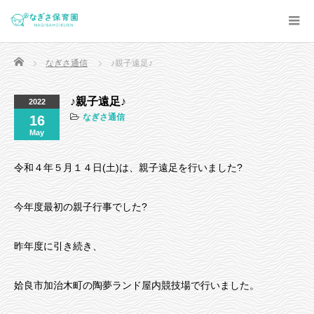
Home
なぎさ通信
♪親子遠足♪
♪親子遠足♪
2022
なぎさ通信
16
May
令和４年５月１４日(土)は、親子遠足を行いました?
今年度最初の親子行事でした?
昨年度に引き続き、
姶良市加治木町の陶夢ランド屋内競技場で行いました。