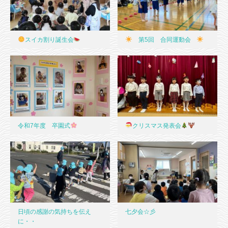
スイカ割り誕生会
第5回 合同運動会
令和7年度 卒園式
クリスマス発表会
日頃の感謝の気持ちを伝え
七夕会☆彡
に・・