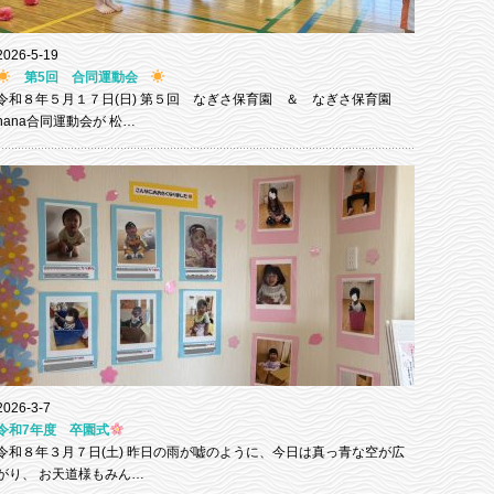
2026-5-19
第5回 合同運動会
令和８年５月１７日(日) 第５回 なぎさ保育園 ＆ なぎさ保育園
nana合同運動会が 松…
2026-3-7
令和7年度 卒園式
令和８年３月７日(土) 昨日の雨が嘘のように、今日は真っ青な空が広
がり、 お天道様もみん…