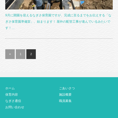
9月に開園を迎えるなぎさ保育園ですが、完成に至るまでをお伝えする「な
ぎさ保育園準備室」、始まります！ 屋外の配管工事が進んでいるみたいで
す！…
«
1
2
ホーム
ごあいさつ
保育内容
施設概要
なぎさ通信
職員募集
お問い合わせ