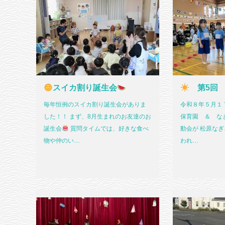
スイカ割り誕生会
第5回
毎年恒例のスイカ割り誕生会がありま
令和８年５月１７
した！！ まず、8月生まれのお友達のお
保育園 ＆ なぎ
誕生会
質問タイムでは、好きな食べ
動会が 松原な
物や仲のい…
われ…