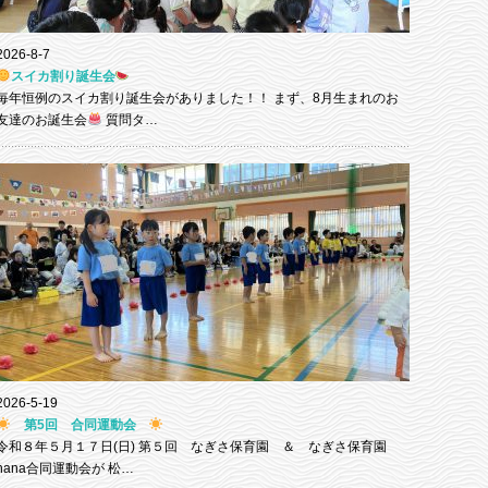
2026-8-7
スイカ割り誕生会
毎年恒例のスイカ割り誕生会がありました！！ まず、8月生まれのお
友達のお誕生会
質問タ…
2026-5-19
第5回 合同運動会
令和８年５月１７日(日) 第５回 なぎさ保育園 ＆ なぎさ保育園
nana合同運動会が 松…