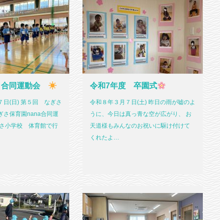
 合同運動会
令和7年度 卒園式
日(日) 第５回 なぎさ
令和８年３月７日(土) 昨日の雨が嘘のよ
さ保育園nana合同運
うに、今日は真っ青な空が広がり、 お
ぎさ小学校 体育館で行
天道様もみんなのお祝いに駆け付けて
くれたよ…