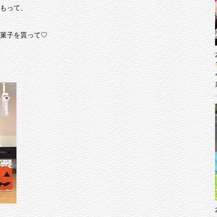
もって、
菓子を貰って♡