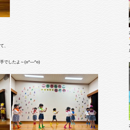
て、
したよ～(o^―^o)