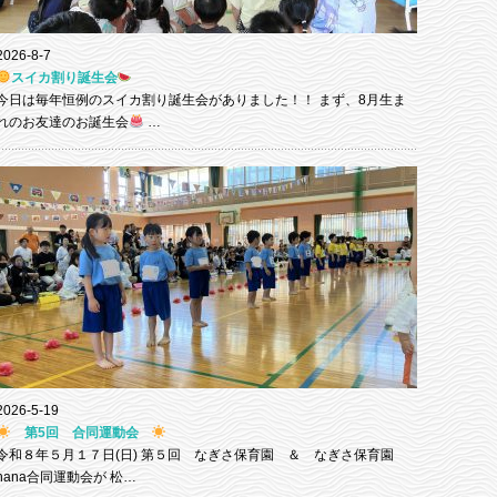
2026-8-7
スイカ割り誕生会
今日は毎年恒例のスイカ割り誕生会がありました！！ まず、8月生ま
れのお友達のお誕生会
…
2026-5-19
第5回 合同運動会
令和８年５月１７日(日) 第５回 なぎさ保育園 ＆ なぎさ保育園
nana合同運動会が 松…