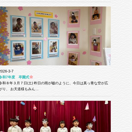
2026-3-7
令和7年度 卒園式
令和８年３月７日(土) 昨日の雨が嘘のように、今日は真っ青な空が広
がり、 お天道様もみん…