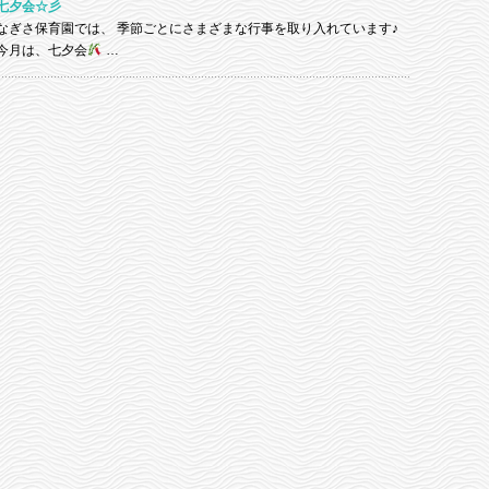
七夕会☆彡
なぎさ保育園では、 季節ごとにさまざまな行事を取り入れています♪
今月は、七夕会
…