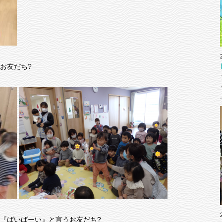
お友だち?
『ばいばーい』と言うお友だち?