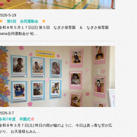
2026-5-19
第5回 合同運動会
令和８年５月１７日(日) 第５回 なぎさ保育園 ＆ なぎさ保育園
nana合同運動会が 松…
2026-3-7
令和7年度 卒園式
令和８年３月７日(土) 昨日の雨が嘘のように、今日は真っ青な空が広
がり、 お天道様もみん…