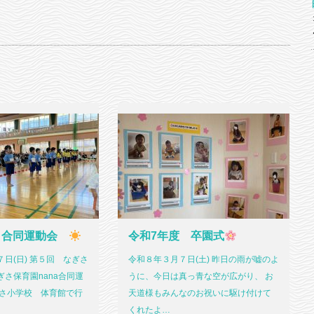
 合同運動会
令和7年度 卒園式
日(日) 第５回 なぎさ
令和８年３月７日(土) 昨日の雨が嘘のよ
さ保育園nana合同運
うに、今日は真っ青な空が広がり、 お
ぎさ小学校 体育館で行
天道様もみんなのお祝いに駆け付けて
くれたよ…