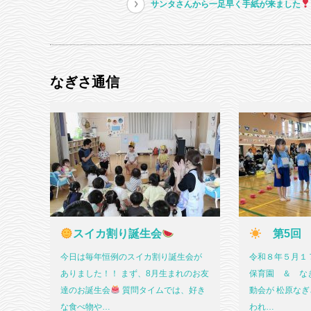
サンタさんから一足早く手紙が来ました
なぎさ通信
スイカ割り誕生会
第5回
今日は毎年恒例のスイカ割り誕生会が
令和８年５月１７
ありました！！ まず、8月生まれのお友
保育園 ＆ なぎ
達のお誕生会
質問タイムでは、好き
動会が 松原な
な食べ物や…
われ…