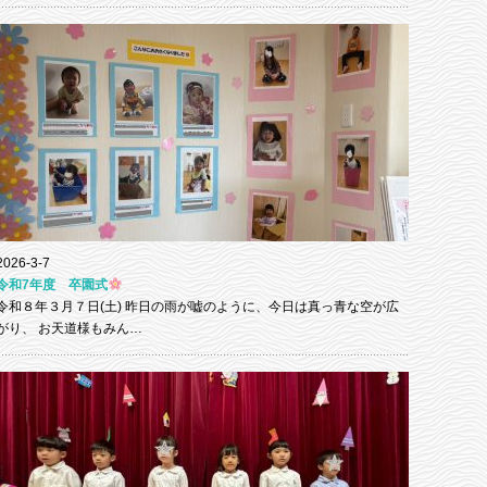
2026-3-7
令和7年度 卒園式
令和８年３月７日(土) 昨日の雨が嘘のように、今日は真っ青な空が広
がり、 お天道様もみん…