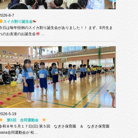
2026-8-7
スイカ割り誕生会
今日は毎年恒例のスイカ割り誕生会がありました！！ まず、8月生ま
れのお友達のお誕生会
…
2026-5-19
第5回 合同運動会
令和８年５月１７日(日) 第５回 なぎさ保育園 ＆ なぎさ保育園
nana合同運動会が 松…