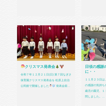
クリスマス発表会
日頃の感謝
に・・
令和７年１２月２１日(日) 第７回なぎさ
１１月２３日は
保育園クリスマス発表会を 松原上自治
の感謝の気持ち
公民館で開催しました
発表会前…
歳児の園児、１
問しました。…