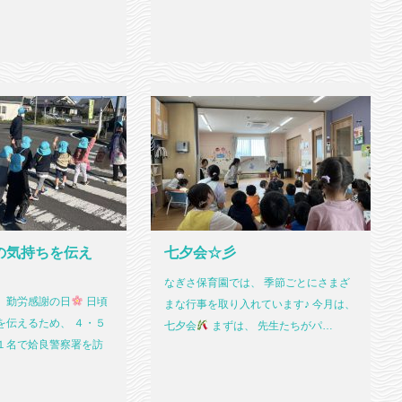
の気持ちを伝え
七夕会☆彡
なぎさ保育園では、 季節ごとにさまざ
、勤労感謝の日
日頃
まな行事を取り入れています♪ 今月は、
を伝えるため、 ４・５
七夕会
まずは、 先生たちがパ…
１名で姶良警察署を訪