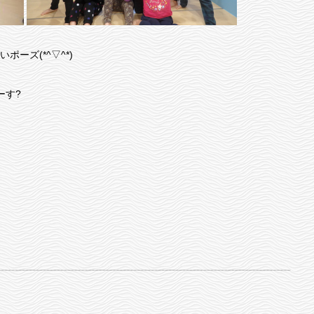
ーズ(*^▽^*)
ーす?