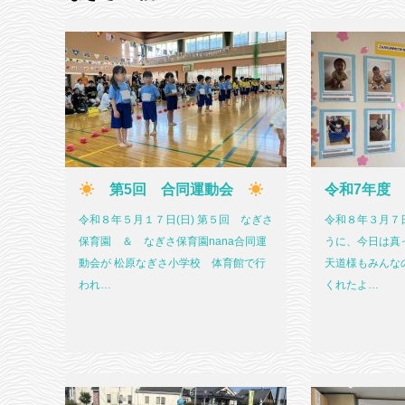
第5回 合同運動会
令和7年度
令和８年５月１７日(日) 第５回 なぎさ
令和８年３月７日
保育園 ＆ なぎさ保育園nana合同運
うに、今日は真
動会が 松原なぎさ小学校 体育館で行
天道様もみんな
われ…
くれたよ…