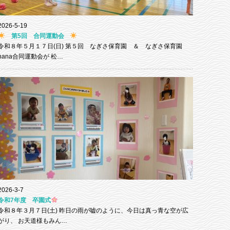
2026-5-19
第5回 合同運動会
令和８年５月１７日(日) 第５回 なぎさ保育園 ＆ なぎさ保育園
nana合同運動会が 松…
2026-3-7
令和7年度 卒園式
令和８年３月７日(土) 昨日の雨が嘘のように、今日は真っ青な空が広
がり、 お天道様もみん…