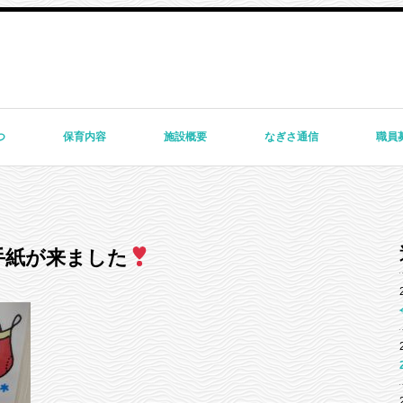
つ
保育内容
施設概要
なぎさ通信
職員
手紙が来ました