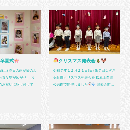
 卒園式
クリスマス発表会
(土) 昨日の雨が嘘のよ
令和７年１２月２１日(日) 第７回なぎさ
っ青な空が広がり、 お
保育園クリスマス発表会を 松原上自治
のお祝いに駆け付けて
公民館で開催しました
発表会前…