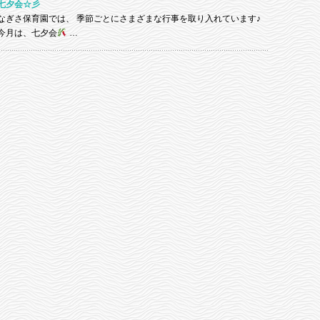
七夕会☆彡
なぎさ保育園では、 季節ごとにさまざまな行事を取り入れています♪
今月は、七夕会
…