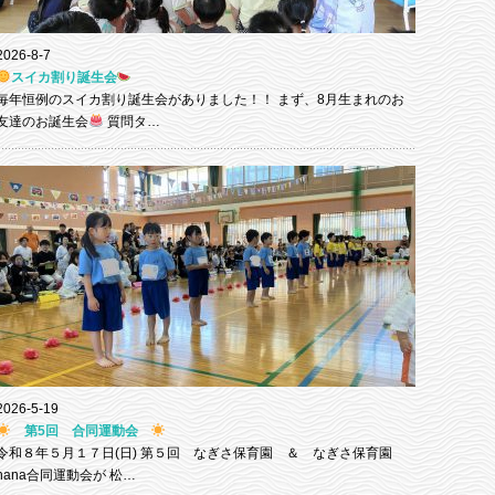
2026-8-7
スイカ割り誕生会
毎年恒例のスイカ割り誕生会がありました！！ まず、8月生まれのお
友達のお誕生会
質問タ…
2026-5-19
第5回 合同運動会
令和８年５月１７日(日) 第５回 なぎさ保育園 ＆ なぎさ保育園
nana合同運動会が 松…