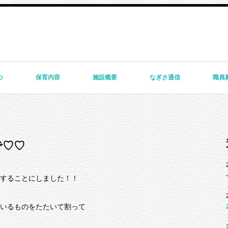
つ
保育内容
施設概要
なぎさ通信
職員
で♡♡
することにしました！！
いるものをたたいて割って