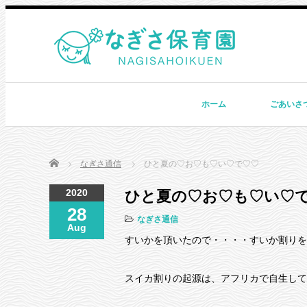
ホーム
ごあいさ
Home
なぎさ通信
ひと夏の♡お♡も♡い♡で♡♡
2020
ひと夏の♡お♡も♡い♡
28
なぎさ通信
Aug
すいかを頂いたので・・・・すいか割りを
スイカ割りの起源は、アフリカで自生して