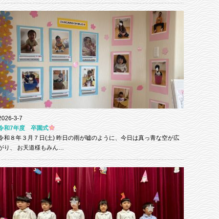
2026-3-7
令和7年度 卒園式
令和８年３月７日(土) 昨日の雨が嘘のように、今日は真っ青な空が広
がり、 お天道様もみん…