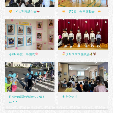
スイカ割り誕生会
第5回 合同運動会
令和7年度 卒園式
クリスマス発表会
日頃の感謝の気持ちを伝え
七夕会☆彡
に・・