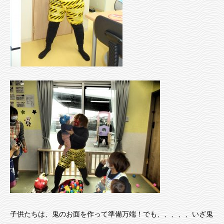
子供たちは、鬼のお面を作って準備万端！でも、、、、、いざ鬼