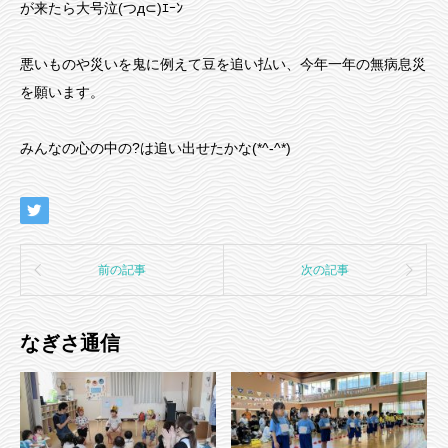
が来たら大号泣(つд⊂)ｴｰﾝ
悪いものや災いを鬼に例えて豆を追い払い、今年一年の無病息災
を願います。
みんなの心の中の?は追い出せたかな(*^-^*)
前の記事
次の記事
なぎさ通信