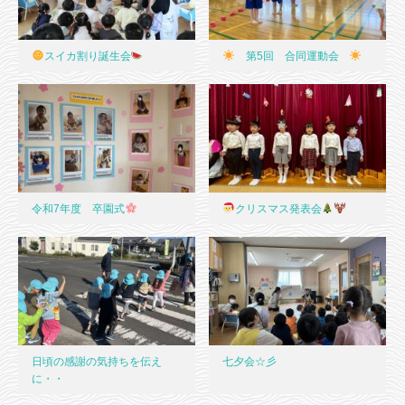
スイカ割り誕生会
第5回 合同運動会
令和7年度 卒園式
クリスマス発表会
日頃の感謝の気持ちを伝え
七夕会☆彡
に・・